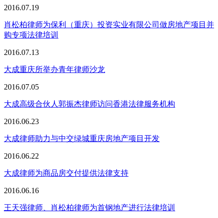
2016.07.19
肖松柏律师为保利（重庆）投资实业有限公司做房地产项目并
购专项法律培训
2016.07.13
大成重庆所举办青年律师沙龙
2016.07.05
大成高级合伙人郭振杰律师访问香港法律服务机构
2016.06.23
大成律师助力与中交绿城重庆房地产项目开发
2016.06.22
大成律师为商品房交付提供法律支持
2016.06.16
王天强律师、肖松柏律师为首钢地产进行法律培训