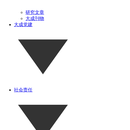
研究文章
大成刊物
大成党建
社会责任