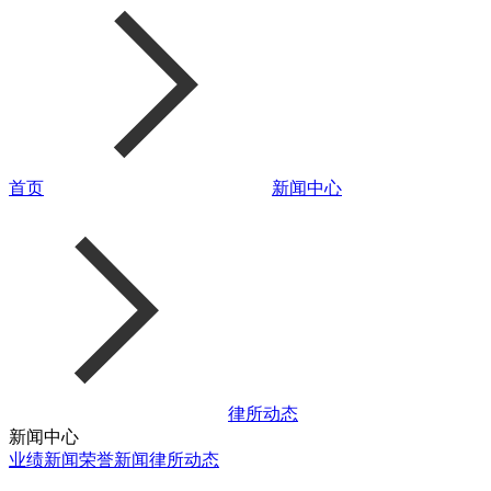
首页
新闻中心
律所动态
新闻中心
业绩新闻
荣誉新闻
律所动态