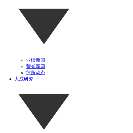
业绩新闻
荣誉新闻
律所动态
大成研究