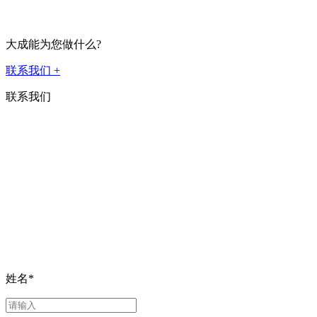
大成能为您做什么?
联系我们
+
联系我们
姓名
*