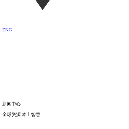
ENG
新闻中心
全球资源 本土智慧