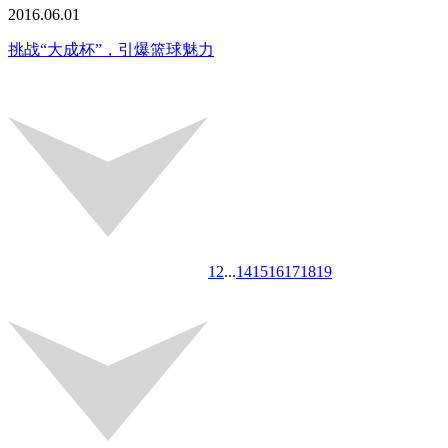
2016.06.01
挑战“大成杯”，引爆篮球魅力
1
2
...
14
15
16
17
18
19