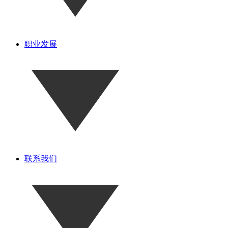
职业发展
联系我们