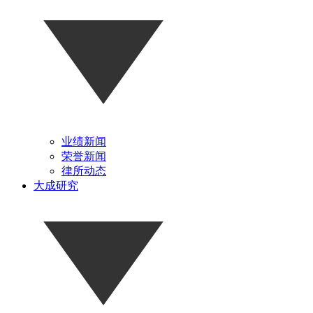
业绩新闻
荣誉新闻
律所动态
大成研究