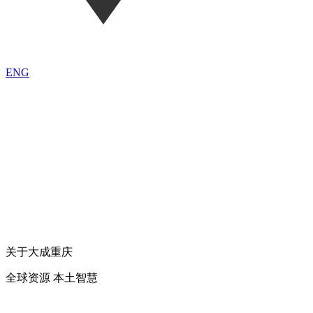
ENG
关于大成重庆
全球资源 本土智慧