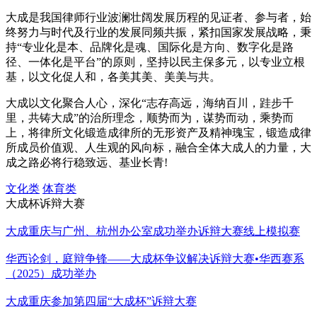
大成是我国律师行业波澜壮阔发展历程的见证者、参与者，始
终努力与时代及行业的发展同频共振，紧扣国家发展战略，秉
持“专业化是本、品牌化是魂、国际化是方向、数字化是路
径、一体化是平台”的原则，坚持以民主保多元，以专业立根
基，以文化促人和，各美其美、美美与共。
大成以文化聚合人心，深化“志存高远，海纳百川，跬步千
里，共铸大成”的治所理念，顺势而为，谋势而动，乘势而
上，将律所文化锻造成律所的无形资产及精神瑰宝，锻造成律
所成员价值观、人生观的风向标，融合全体大成人的力量，大
成之路必将行稳致远、基业长青!
文化类
体育类
大成杯诉辩大赛
大成重庆与广州、杭州办公室成功举办诉辩大赛线上模拟赛
华西论剑，庭辩争锋——大成杯争议解决诉辩大赛•华西赛系
（2025）成功举办
大成重庆参加第四届“大成杯”诉辩大赛